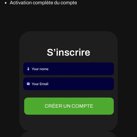
Activation complète du compte
S’inscrire
CRÉER UN COMPTE