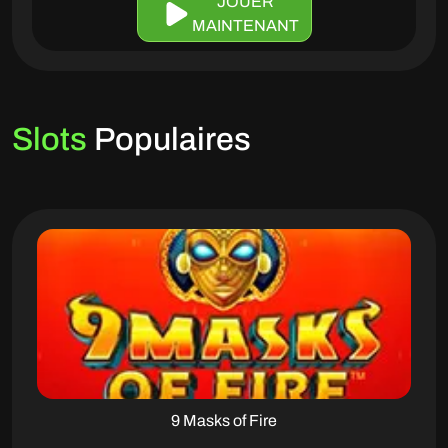
JOUER
MAINTENANT
Slots
Populaires
9 Masks of Fire