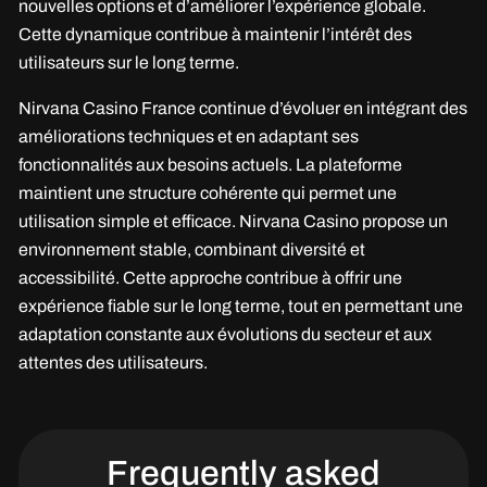
nouvelles options et d’améliorer l’expérience globale.
Cette dynamique contribue à maintenir l’intérêt des
utilisateurs sur le long terme.
Nirvana Casino France continue d’évoluer en intégrant des
améliorations techniques et en adaptant ses
fonctionnalités aux besoins actuels. La plateforme
maintient une structure cohérente qui permet une
utilisation simple et efficace. Nirvana Casino propose un
environnement stable, combinant diversité et
accessibilité. Cette approche contribue à offrir une
expérience fiable sur le long terme, tout en permettant une
adaptation constante aux évolutions du secteur et aux
attentes des utilisateurs.
Frequently asked