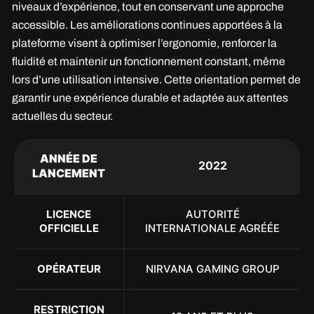
niveaux d’expérience, tout en conservant une approche
accessible. Les améliorations continues apportées à la
plateforme visent à optimiser l’ergonomie, renforcer la
fluidité et maintenir un fonctionnement constant, même
lors d’une utilisation intensive. Cette orientation permet de
garantir une expérience durable et adaptée aux attentes
actuelles du secteur.
ANNÉE DE
2022
LANCEMENT
LICENCE
AUTORITÉ
OFFICIELLE
INTERNATIONALE AGRÉÉE
OPÉRATEUR
NIRVANA GAMING GROUP
RESTRICTION