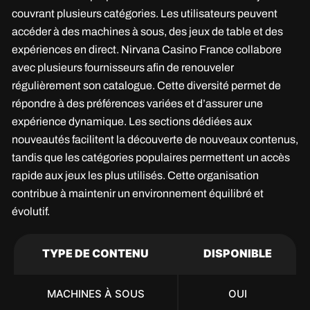
couvrant plusieurs catégories. Les utilisateurs peuvent
accéder à des machines à sous, des jeux de table et des
expériences en direct. Nirvana Casino France collabore
avec plusieurs fournisseurs afin de renouveler
régulièrement son catalogue. Cette diversité permet de
répondre à des préférences variées et d’assurer une
expérience dynamique. Les sections dédiées aux
nouveautés facilitent la découverte de nouveaux contenus,
tandis que les catégories populaires permettent un accès
rapide aux jeux les plus utilisés. Cette organisation
contribue à maintenir un environnement équilibré et
évolutif.
TYPE DE CONTENU
DISPONIBLE
MACHINES À SOUS
OUI