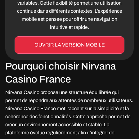
variables. Cette flexibilité permet une utilisation
continue dans différents contextes. L’expérience
mobile est pensée pour offrir une navigation
intuitive et rapide.
OUVRIR LA VERSION MOBILE
Pourquoi choisir Nirvana
Casino France
Nirvana Casino propose une structure équilibrée qui
permet de répondre aux attentes de nombreux utilisateurs.
Nirvana Casino France met l’accent sur la simplicité et la
cohérence des fonctionnalités. Cette approche permet de
créer un environnement accessible et stable. La
plateforme évolue régulièrement afin d’intégrer de