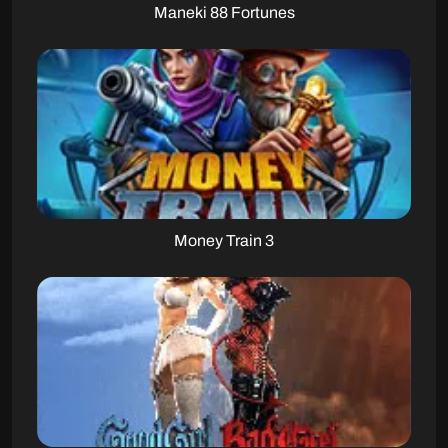
Maneki 88 Fortunes
Money Train 3