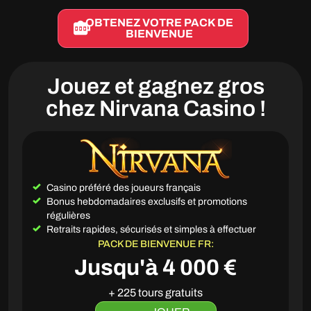
OBTENEZ VOTRE PACK DE
BIENVENUE
Jouez et gagnez gros
chez Nirvana Casino !
Casino préféré des joueurs français
Bonus hebdomadaires exclusifs et promotions
régulières
Retraits rapides, sécurisés et simples à effectuer
PACK DE BIENVENUE FR:
Jusqu'à 4 000 €
+ 225 tours gratuits