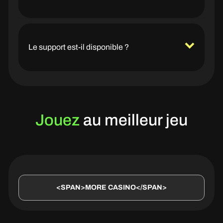
Le support est-il disponible ?
Jouez
au meilleur jeu
<SPAN>MORE CASINO</SPAN>