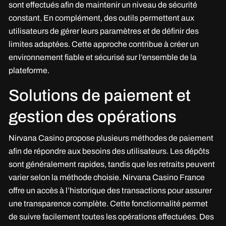
sont effectués afin de maintenir un niveau de sécurité
constant. En complément, des outils permettent aux
utilisateurs de gérer leurs paramètres et de définir des
limites adaptées. Cette approche contribue à créer un
environnement fiable et sécurisé sur l’ensemble de la
plateforme.
Solutions de paiement et
gestion des opérations
Nirvana Casino propose plusieurs méthodes de paiement
afin de répondre aux besoins des utilisateurs. Les dépôts
sont généralement rapides, tandis que les retraits peuvent
varier selon la méthode choisie. Nirvana Casino France
offre un accès à l’historique des transactions pour assurer
une transparence complète. Cette fonctionnalité permet
de suivre facilement toutes les opérations effectuées. Des