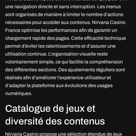
une navigation directe et sans interruption. Les menus
sont organisés de manière à limiter le nombre d’actions
nécessaires pour accéder aux contenus. Nirvana Casino
France optimise les performances afin de garantir un
chargement rapide des pages. Cette efficacité technique
permet d’éviter les ralentissements et d’assurer une
utilisation continue. L’organisation visuelle reste
volontairement simple, ce qui facilite la compréhension
des différentes sections. Des ajustements réguliers sont
réalisés afin d’améliorer l’expérience utilisateur et
d’adapter la plateforme aux évolutions des usages
numériques.
Catalogue de jeux et
diversité des contenus
Nirvana Casino propose une sélection étendue de jeux